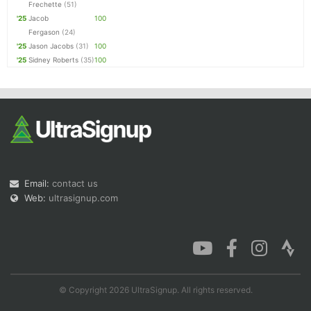
Frechette
(51)
'25
Jacob
100
Fergason
(24)
'25
Jason Jacobs
(31)
100
'25
Sidney Roberts
(35)
100
Email:
contact us
Web:
ultrasignup.com
© Copyright 2026 UltraSignup. All rights reserved.