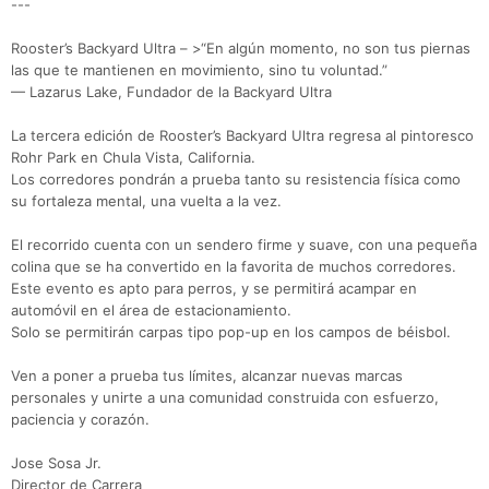
---
Rooster’s Backyard Ultra – >“En algún momento, no son tus piernas
las que te mantienen en movimiento, sino tu voluntad.”
— Lazarus Lake, Fundador de la Backyard Ultra
La tercera edición de Rooster’s Backyard Ultra regresa al pintoresco
Rohr Park en Chula Vista, California.
Los corredores pondrán a prueba tanto su resistencia física como
su fortaleza mental, una vuelta a la vez.
El recorrido cuenta con un sendero firme y suave, con una pequeña
colina que se ha convertido en la favorita de muchos corredores.
Este evento es apto para perros, y se permitirá acampar en
automóvil en el área de estacionamiento.
Solo se permitirán carpas tipo pop-up en los campos de béisbol.
Con
Res
Ho
Ne
St
SI
He
B
Ca
CA
Ev
Ven a poner a prueba tus límites, alcanzar nuevas marcas
Fin
personales y unirte a una comunidad construida con esfuerzo,
paciencia y corazón.
Jose Sosa Jr.
Director de Carrera