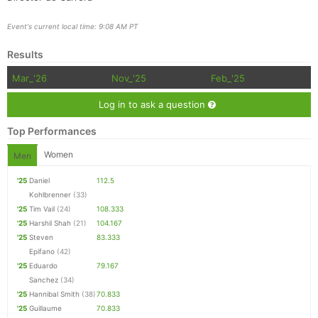
Event's current local time: 9:08 AM PT
Results
Mar_'26
Nov_'25
Feb_'25
Log in to ask a question
Top Performances
Women
Men
'25
Daniel
112.5
Kohlbrenner
(33)
'25
Tim Vail
(24)
108.333
'25
Harshil Shah
(21)
104.167
'25
Steven
83.333
Epifano
(42)
'25
Eduardo
79.167
Sanchez
(34)
'25
Hannibal Smith
(38)
70.833
'25
Guillaume
70.833