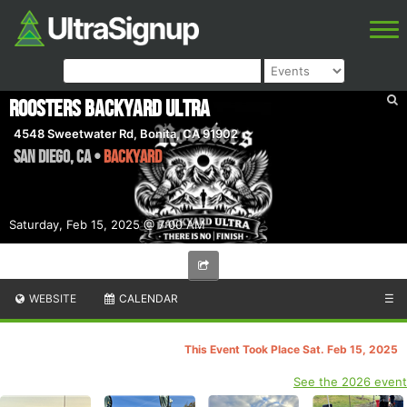
Roosters Backyard Ultra
4548 Sweetwater Rd, Bonita, CA 91902
San Diego
,
CA
•
backyard
Saturday, Feb 15, 2025 @ 7:00 AM
WEBSITE
CALENDAR
☰
This Event Took Place Sat. Feb 15, 2025
See the 2026 event